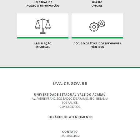
LEI GERAL DE
DIÁRIO
ACESSO À INFORMAÇÃO
OFICIAL
LEGISLAÇÃO
CÓDIGO DE ÉTICA DOS SERVIDORES
ESTADUAL
PÚBLICOS
UVA.CE.GOV.BR
UNIVERSIDADE ESTADUAL VALE DO ACARAÚ
AV. PADRE FRANCISCO SADOC DE ARAÚJO, 850 - BETÂNIA
SOBRAL, CE.
CEP: 62.040-370.
HORÁRIO DE ATENDIMENTO
CONTATO
(85) 3106-4862