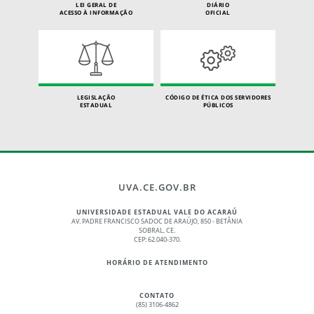
LEI GERAL DE
DIÁRIO
ACESSO À INFORMAÇÃO
OFICIAL
LEGISLAÇÃO
CÓDIGO DE ÉTICA DOS SERVIDORES
ESTADUAL
PÚBLICOS
UVA.CE.GOV.BR
UNIVERSIDADE ESTADUAL VALE DO ACARAÚ
AV. PADRE FRANCISCO SADOC DE ARAÚJO, 850 - BETÂNIA
SOBRAL, CE.
CEP: 62.040-370.
HORÁRIO DE ATENDIMENTO
CONTATO
(85) 3106-4862