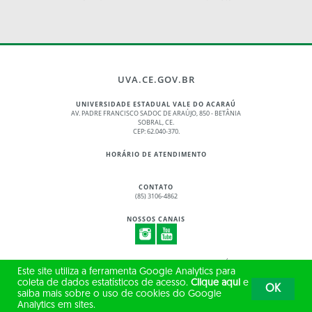
UVA.CE.GOV.BR
UNIVERSIDADE ESTADUAL VALE DO ACARAÚ
AV. PADRE FRANCISCO SADOC DE ARAÚJO, 850 - BETÂNIA
SOBRAL, CE.
CEP: 62.040-370.
HORÁRIO DE ATENDIMENTO
CONTATO
(85) 3106-4862
NOSSOS CANAIS
© 2017 - 2026 – GOVERNO DO ESTADO DO CEARÁ
Este site utiliza a ferramenta Google Analytics para
TODOS OS DIREITOS RESERVADOS
coleta de dados estatísticos de acesso.
Clique aqui
e
OK
saiba mais sobre o uso de cookies do Google
Analytics em sites.