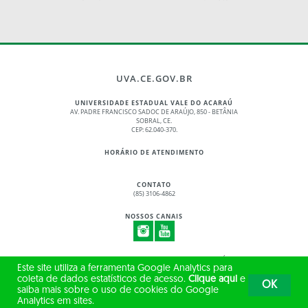
UVA.CE.GOV.BR
UNIVERSIDADE ESTADUAL VALE DO ACARAÚ
AV. PADRE FRANCISCO SADOC DE ARAÚJO, 850 - BETÂNIA
SOBRAL, CE.
CEP: 62.040-370.
HORÁRIO DE ATENDIMENTO
CONTATO
(85) 3106-4862
NOSSOS CANAIS
© 2017 - 2026 – GOVERNO DO ESTADO DO CEARÁ
Este site utiliza a ferramenta Google Analytics para
TODOS OS DIREITOS RESERVADOS
coleta de dados estatísticos de acesso.
Clique aqui
e
OK
saiba mais sobre o uso de cookies do Google
Analytics em sites.