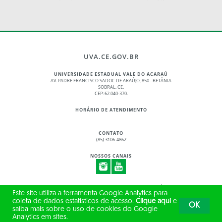
UVA.CE.GOV.BR
UNIVERSIDADE ESTADUAL VALE DO ACARAÚ
AV. PADRE FRANCISCO SADOC DE ARAÚJO, 850 - BETÂNIA
SOBRAL, CE.
CEP: 62.040-370.
HORÁRIO DE ATENDIMENTO
CONTATO
(85) 3106-4862
NOSSOS CANAIS
© 2017 - 2026 – GOVERNO DO ESTADO DO CEARÁ
Este site utiliza a ferramenta Google Analytics para
TODOS OS DIREITOS RESERVADOS
coleta de dados estatísticos de acesso.
Clique aqui
e
OK
saiba mais sobre o uso de cookies do Google
Analytics em sites.