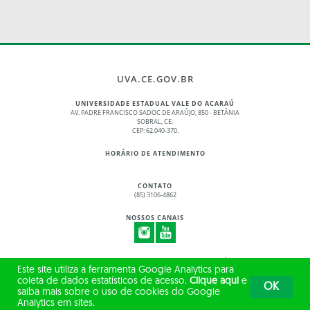
UVA.CE.GOV.BR
UNIVERSIDADE ESTADUAL VALE DO ACARAÚ
AV. PADRE FRANCISCO SADOC DE ARAÚJO, 850 - BETÂNIA
SOBRAL, CE.
CEP: 62.040-370.
HORÁRIO DE ATENDIMENTO
CONTATO
(85) 3106-4862
NOSSOS CANAIS
© 2017 - 2026 – GOVERNO DO ESTADO DO CEARÁ
Este site utiliza a ferramenta Google Analytics para
TODOS OS DIREITOS RESERVADOS
coleta de dados estatísticos de acesso.
Clique aqui
e
OK
saiba mais sobre o uso de cookies do Google
Analytics em sites.