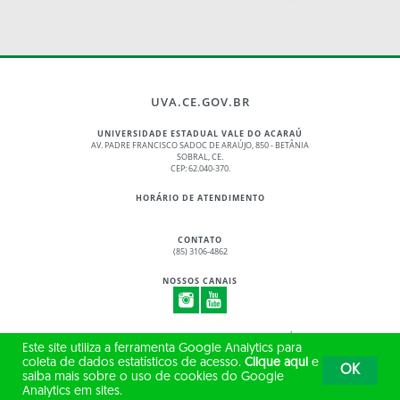
UVA.CE.GOV.BR
UNIVERSIDADE ESTADUAL VALE DO ACARAÚ
AV. PADRE FRANCISCO SADOC DE ARAÚJO, 850 - BETÂNIA
SOBRAL, CE.
CEP: 62.040-370.
HORÁRIO DE ATENDIMENTO
CONTATO
(85) 3106-4862
NOSSOS CANAIS
© 2017 - 2026 – GOVERNO DO ESTADO DO CEARÁ
Este site utiliza a ferramenta Google Analytics para
TODOS OS DIREITOS RESERVADOS
coleta de dados estatísticos de acesso.
Clique aqui
e
OK
saiba mais sobre o uso de cookies do Google
Analytics em sites.