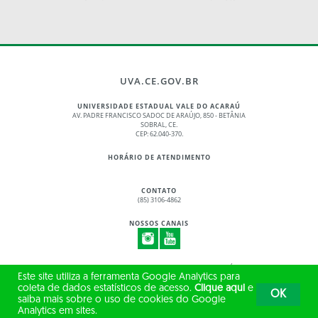
UVA.CE.GOV.BR
UNIVERSIDADE ESTADUAL VALE DO ACARAÚ
AV. PADRE FRANCISCO SADOC DE ARAÚJO, 850 - BETÂNIA
SOBRAL, CE.
CEP: 62.040-370.
HORÁRIO DE ATENDIMENTO
CONTATO
(85) 3106-4862
NOSSOS CANAIS
© 2017 - 2026 – GOVERNO DO ESTADO DO CEARÁ
Este site utiliza a ferramenta Google Analytics para
TODOS OS DIREITOS RESERVADOS
coleta de dados estatísticos de acesso.
Clique aqui
e
OK
saiba mais sobre o uso de cookies do Google
Analytics em sites.