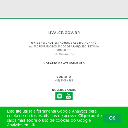
UVA.CE.GOV.BR
UNIVERSIDADE ESTADUAL VALE DO ACARAÚ
AV. PADRE FRANCISCO SADOC DE ARAÚJO, 850 - BETÂNIA
SOBRAL, CE.
CEP: 62.040-370.
HORÁRIO DE ATENDIMENTO
CONTATO
(85) 3106-4862
NOSSOS CANAIS
© 2017 - 2026 – GOVERNO DO ESTADO DO CEARÁ
Este site utiliza a ferramenta Google Analytics para
TODOS OS DIREITOS RESERVADOS
coleta de dados estatísticos de acesso.
Clique aqui
e
OK
saiba mais sobre o uso de cookies do Google
Analytics em sites.