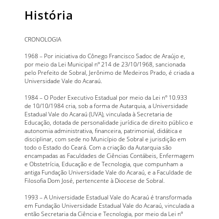
História
CRONOLOGIA
1968 – Por iniciativa do Cônego Francisco Sadoc de Araújo e,
por meio da Lei Municipal nº 214 de 23/10/1968, sancionada
pelo Prefeito de Sobral, Jerônimo de Medeiros Prado, é criada a
Universidade Vale do Acaraú.
1984 – O Poder Executivo Estadual por meio da Lei nº 10.933
de 10/10/1984 cria, sob a forma de Autarquia, a Universidade
Estadual Vale do Acaraú (UVA), vinculada à Secretaria de
Educação, dotada de personalidade jurídica de direito público e
autonomia administrativa, financeira, patrimonial, didática e
disciplinar, com sede no Município de Sobral e jurisdição em
todo o Estado do Ceará. Com a criação da Autarquia são
encampadas as Faculdades de Ciências Contábeis, Enfermagem
e Obstetrícia, Educação e de Tecnologia, que compunham a
antiga Fundação Universidade Vale do Acaraú, e a Faculdade de
Filosofia Dom José, pertencente à Diocese de Sobral.
1993 – A Universidade Estadual Vale do Acaraú é transformada
em Fundação Universidade Estadual Vale do Acaraú, vinculada a
então Secretaria da Ciência e Tecnologia, por meio da Lei nº