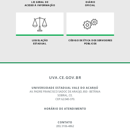
LEI GERAL DE
DIÁRIO
ACESSO À INFORMAÇÃO
OFICIAL
LEGISLAÇÃO
CÓDIGO DE ÉTICA DOS SERVIDORES
ESTADUAL
PÚBLICOS
UVA.CE.GOV.BR
UNIVERSIDADE ESTADUAL VALE DO ACARAÚ
AV. PADRE FRANCISCO SADOC DE ARAÚJO, 850 - BETÂNIA
SOBRAL, CE.
CEP: 62.040-370.
HORÁRIO DE ATENDIMENTO
CONTATO
(85) 3106-4862