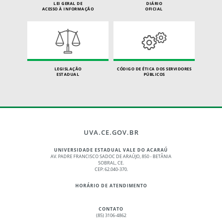
LEI GERAL DE
DIÁRIO
ACESSO À INFORMAÇÃO
OFICIAL
LEGISLAÇÃO
CÓDIGO DE ÉTICA DOS SERVIDORES
ESTADUAL
PÚBLICOS
UVA.CE.GOV.BR
UNIVERSIDADE ESTADUAL VALE DO ACARAÚ
AV. PADRE FRANCISCO SADOC DE ARAÚJO, 850 - BETÂNIA
SOBRAL, CE.
CEP: 62.040-370.
HORÁRIO DE ATENDIMENTO
CONTATO
(85) 3106-4862