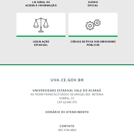
LEI GERAL DE
DIÁRIO
ACESSO À INFORMAÇÃO
OFICIAL
LEGISLAÇÃO
CÓDIGO DE ÉTICA DOS SERVIDORES
ESTADUAL
PÚBLICOS
UVA.CE.GOV.BR
UNIVERSIDADE ESTADUAL VALE DO ACARAÚ
AV. PADRE FRANCISCO SADOC DE ARAÚJO, 850 - BETÂNIA
SOBRAL, CE.
CEP: 62.040-370.
HORÁRIO DE ATENDIMENTO
CONTATO
(85) 3106-4862