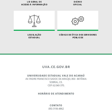
LEI GERAL DE
DIÁRIO
ACESSO À INFORMAÇÃO
OFICIAL
LEGISLAÇÃO
CÓDIGO DE ÉTICA DOS SERVIDORES
ESTADUAL
PÚBLICOS
UVA.CE.GOV.BR
UNIVERSIDADE ESTADUAL VALE DO ACARAÚ
AV. PADRE FRANCISCO SADOC DE ARAÚJO, 850 - BETÂNIA
SOBRAL, CE.
CEP: 62.040-370.
HORÁRIO DE ATENDIMENTO
CONTATO
(85) 3106-4862