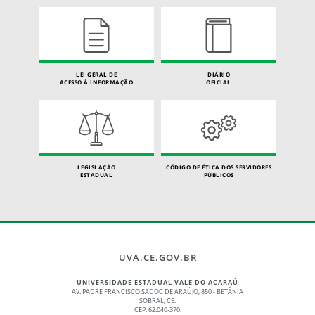
LEI GERAL DE
DIÁRIO
ACESSO À INFORMAÇÃO
OFICIAL
LEGISLAÇÃO
CÓDIGO DE ÉTICA DOS SERVIDORES
ESTADUAL
PÚBLICOS
UVA.CE.GOV.BR
UNIVERSIDADE ESTADUAL VALE DO ACARAÚ
AV. PADRE FRANCISCO SADOC DE ARAÚJO, 850 - BETÂNIA
SOBRAL, CE.
CEP: 62.040-370.