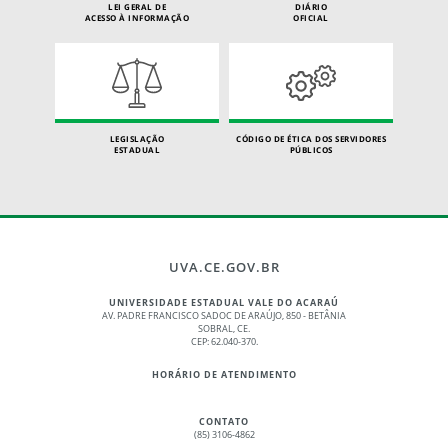
LEI GERAL DE
DIÁRIO
ACESSO À INFORMAÇÃO
OFICIAL
LEGISLAÇÃO
CÓDIGO DE ÉTICA DOS SERVIDORES
ESTADUAL
PÚBLICOS
UVA.CE.GOV.BR
UNIVERSIDADE ESTADUAL VALE DO ACARAÚ
AV. PADRE FRANCISCO SADOC DE ARAÚJO, 850 - BETÂNIA
SOBRAL, CE.
CEP: 62.040-370.
HORÁRIO DE ATENDIMENTO
CONTATO
(85) 3106-4862