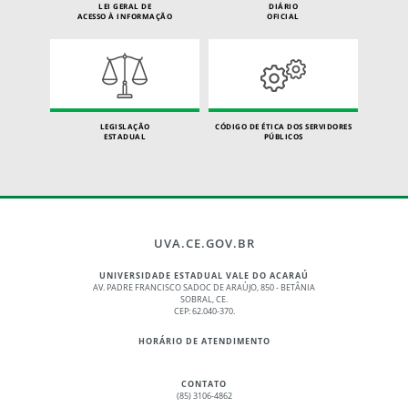
LEI GERAL DE
DIÁRIO
ACESSO À INFORMAÇÃO
OFICIAL
LEGISLAÇÃO
CÓDIGO DE ÉTICA DOS SERVIDORES
ESTADUAL
PÚBLICOS
UVA.CE.GOV.BR
UNIVERSIDADE ESTADUAL VALE DO ACARAÚ
AV. PADRE FRANCISCO SADOC DE ARAÚJO, 850 - BETÂNIA
SOBRAL, CE.
CEP: 62.040-370.
HORÁRIO DE ATENDIMENTO
CONTATO
(85) 3106-4862