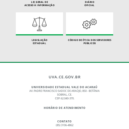
LEI GERAL DE
DIÁRIO
ACESSO À INFORMAÇÃO
OFICIAL
LEGISLAÇÃO
CÓDIGO DE ÉTICA DOS SERVIDORES
ESTADUAL
PÚBLICOS
UVA.CE.GOV.BR
UNIVERSIDADE ESTADUAL VALE DO ACARAÚ
AV. PADRE FRANCISCO SADOC DE ARAÚJO, 850 - BETÂNIA
SOBRAL, CE.
CEP: 62.040-370.
HORÁRIO DE ATENDIMENTO
CONTATO
(85) 3106-4862