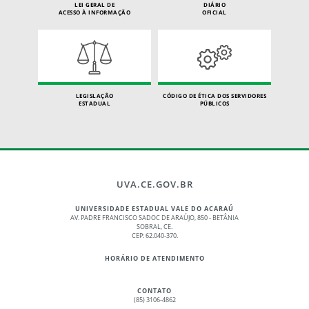
LEI GERAL DE
DIÁRIO
ACESSO À INFORMAÇÃO
OFICIAL
LEGISLAÇÃO
CÓDIGO DE ÉTICA DOS SERVIDORES
ESTADUAL
PÚBLICOS
UVA.CE.GOV.BR
UNIVERSIDADE ESTADUAL VALE DO ACARAÚ
AV. PADRE FRANCISCO SADOC DE ARAÚJO, 850 - BETÂNIA
SOBRAL, CE.
CEP: 62.040-370.
HORÁRIO DE ATENDIMENTO
CONTATO
(85) 3106-4862