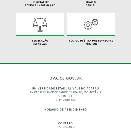
LEI GERAL DE
DIÁRIO
ACESSO À INFORMAÇÃO
OFICIAL
LEGISLAÇÃO
CÓDIGO DE ÉTICA DOS SERVIDORES
ESTADUAL
PÚBLICOS
UVA.CE.GOV.BR
UNIVERSIDADE ESTADUAL VALE DO ACARAÚ
AV. PADRE FRANCISCO SADOC DE ARAÚJO, 850 - BETÂNIA
SOBRAL, CE.
CEP: 62.040-370.
HORÁRIO DE ATENDIMENTO
CONTATO
(85) 3106-4862