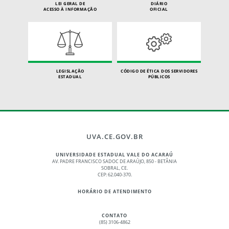
LEI GERAL DE
DIÁRIO
ACESSO À INFORMAÇÃO
OFICIAL
LEGISLAÇÃO
CÓDIGO DE ÉTICA DOS SERVIDORES
ESTADUAL
PÚBLICOS
UVA.CE.GOV.BR
UNIVERSIDADE ESTADUAL VALE DO ACARAÚ
AV. PADRE FRANCISCO SADOC DE ARAÚJO, 850 - BETÂNIA
SOBRAL, CE.
CEP: 62.040-370.
HORÁRIO DE ATENDIMENTO
CONTATO
(85) 3106-4862