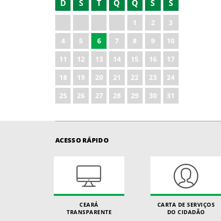
D
S
T
Q
Q
S
S
2023
1
2
3
2025
4
5
6
7
8
9
10
2026
11
12
13
14
15
16
17
18
19
20
21
22
23
24
25
26
27
28
29
30
31
ACESSO RÁPIDO
CEARÁ
CARTA DE SERVIÇOS
TRANSPARENTE
DO CIDADÃO