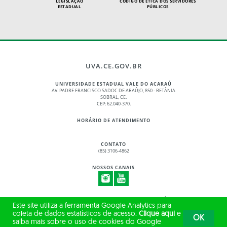
LEGISLAÇÃO
CÓDIGO DE ÉTICA DOS SERVIDORES
ESTADUAL
PÚBLICOS
UVA.CE.GOV.BR
UNIVERSIDADE ESTADUAL VALE DO ACARAÚ
AV. PADRE FRANCISCO SADOC DE ARAÚJO, 850 - BETÂNIA
SOBRAL, CE.
CEP: 62.040-370.
HORÁRIO DE ATENDIMENTO
CONTATO
(85) 3106-4862
NOSSOS CANAIS
© 2017 - 2026 – GOVERNO DO ESTADO DO CEARÁ
Este site utiliza a ferramenta Google Analytics para
TODOS OS DIREITOS RESERVADOS
coleta de dados estatísticos de acesso.
Clique aqui
e
OK
saiba mais sobre o uso de cookies do Google