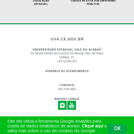
LEGISLAÇÃO
CÓDIGO DE ÉTICA DOS SERVIDORES
ESTADUAL
PÚBLICOS
UVA.CE.GOV.BR
UNIVERSIDADE ESTADUAL VALE DO ACARAÚ
AV. PADRE FRANCISCO SADOC DE ARAÚJO, 850 - BETÂNIA
SOBRAL, CE.
CEP: 62.040-370.
HORÁRIO DE ATENDIMENTO
CONTATO
(85) 3106-4862
NOSSOS CANAIS
© 2017 - 2026 – GOVERNO DO ESTADO DO CEARÁ
Este site utiliza a ferramenta Google Analytics para
TODOS OS DIREITOS RESERVADOS
coleta de dados estatísticos de acesso.
Clique aqui
e
OK
saiba mais sobre o uso de cookies do Google