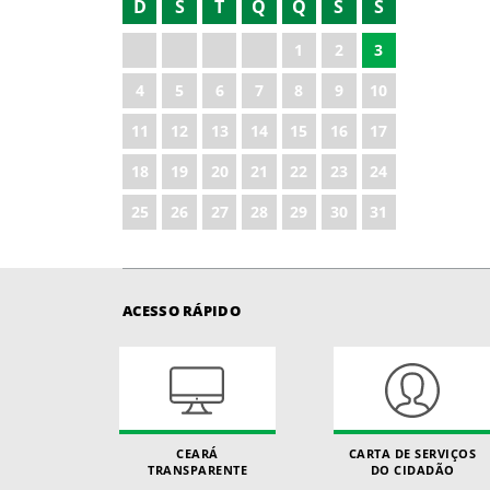
D
S
T
Q
Q
S
S
2023
1
2
3
2024
4
5
6
7
8
9
10
2025
11
12
13
14
15
16
17
18
19
20
21
22
23
24
25
26
27
28
29
30
31
ACESSO RÁPIDO
CEARÁ
CARTA DE SERVIÇOS
TRANSPARENTE
DO CIDADÃO